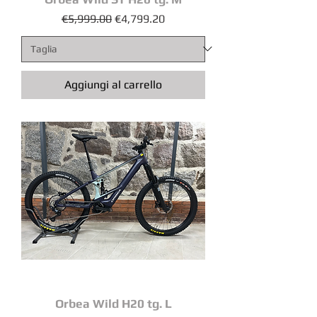
Prezzo regolare
Prezzo scontato
€5,999.00
€4,799.20
Aggiungi al carrello
Orbea Wild H20 tg. L