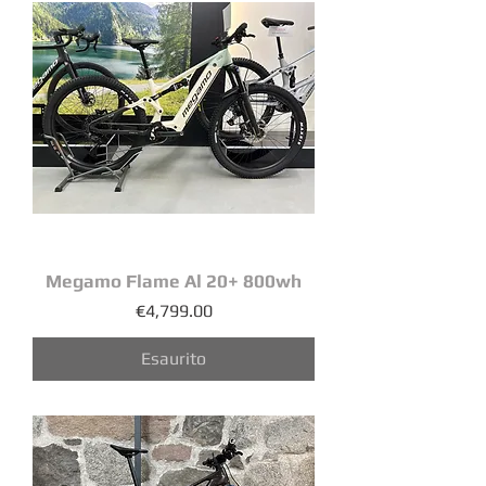
Megamo Flame Al 20+ 800wh
Prezzo
€4,799.00
Esaurito