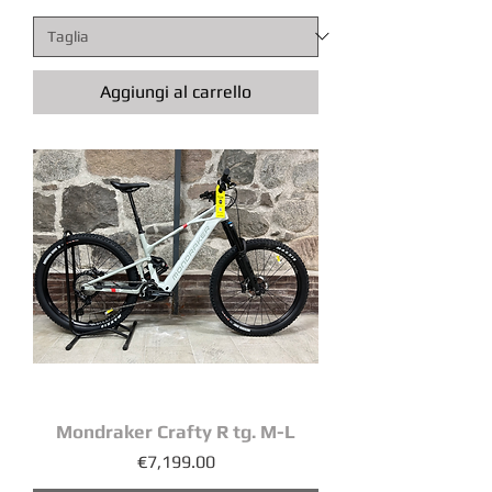
Aggiungi al carrello
Mondraker Crafty R tg. M-L
Prezzo
€7,199.00