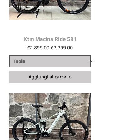
Ktm Macina Ride 591
Prezzo regolare
Prezzo scontato
€2,899.00
€2,299.00
Aggiungi al carrello