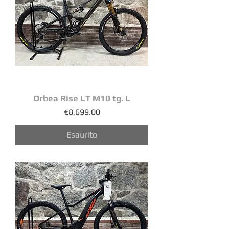
Orbea Rise LT M10 tg. L
Prezzo
€8,699.00
Esaurito