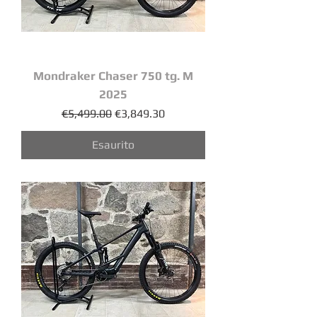
Mondraker Chaser 750 tg. M
2025
Prezzo regolare
Prezzo scontato
€5,499.00
€3,849.30
Esaurito