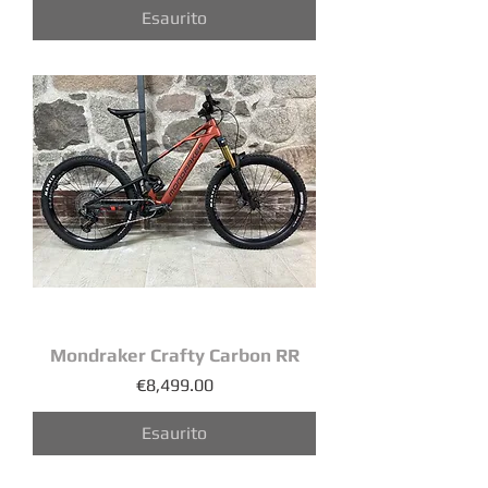
Esaurito
Mondraker Crafty Carbon RR
Prezzo
€8,499.00
Esaurito