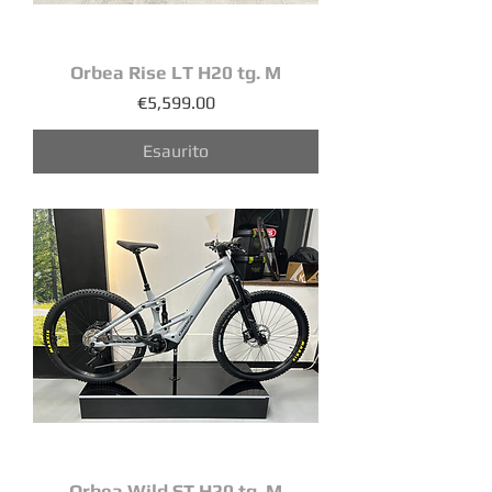
Orbea Rise LT H20 tg. M
Prezzo
€5,599.00
Esaurito
Orbea Wild ST H20 tg. M