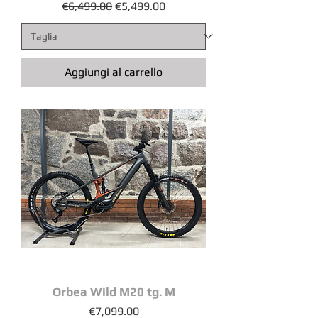
Prezzo regolare
Prezzo scontato
€6,499.00
€5,499.00
Aggiungi al carrello
Orbea Wild M20 tg. M
Prezzo
€7,099.00