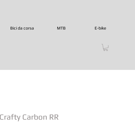
Bici da corsa
MTB
E-bike
Crafty Carbon RR