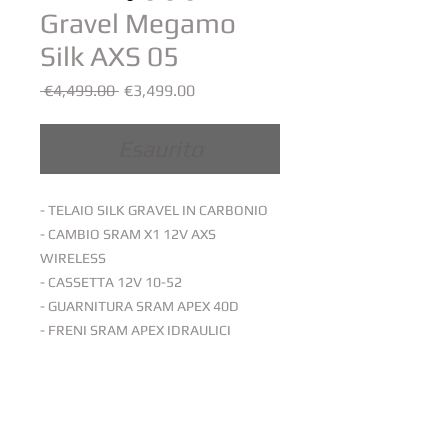
Gravel Megamo
Silk AXS 05
Prezzo
Prezzo
 €4,499.00 
€3,499.00
regolare
scontato
Esaurito
- TELAIO SILK GRAVEL IN CARBONIO
- CAMBIO SRAM X1 12V AXS
WIRELESS
- CASSETTA 12V 10-52
- GUARNITURA SRAM APEX 40D
- FRENI SRAM APEX IDRAULICI
- RUOTE FULCRUM RAPID RED 300
- MANUBRIO FULL INTEGRATED
CARBON
- TG. M ALTEZZA DA 170CM - 182CM