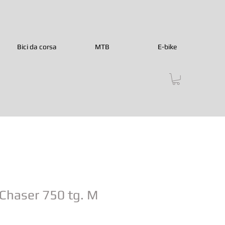
Bici da corsa
MTB
E-bike
Chaser 750 tg. M