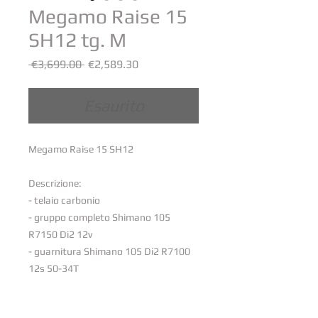
Megamo Raise 15
SH12 tg. M
Prezzo
Prezzo
 €3,699.00 
€2,589.30
regolare
scontato
Esaurito
Megamo Raise 15 SH12
Descrizione:
- telaio carbonio
- gruppo completo Shimano 105
R7150 Di2 12v
- guarnitura Shimano 105 Di2 R7100
12s 50-34T
- cassetta 12v 11-34
- ruote Vision Team 35