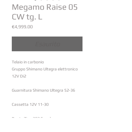
Megamo Raise 05
CW tg. L
Prezzo
€4,999.00
Esaurito
Telaio in carbonio
Gruppo Shimano Ultegra elettronico
12V Di2
Guarnitura Shimano Ultegra 52-36
Cassetta 12V 11-30
Ruote Zipp 303 S carbon